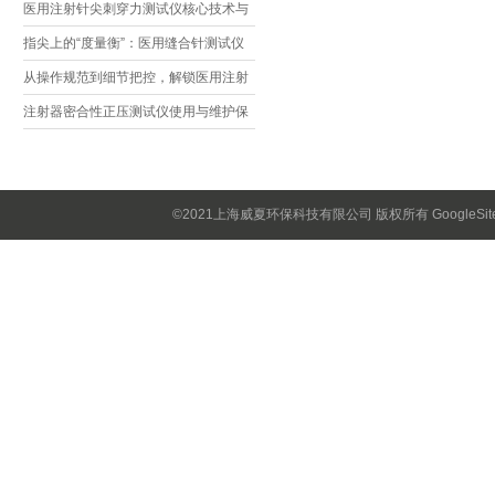
方法与常见误差来源一文搞定
医用注射针尖刺穿力测试仪核心技术与
应用价值解析
指尖上的“度量衡”：医用缝合针测试仪
如何守护手术安全
从操作规范到细节把控，解锁医用注射
针测试仪避坑指南
注射器密合性正压测试仪使用与维护保
养
©2021上海威夏环保科技有限公司 版权所有
GoogleSi