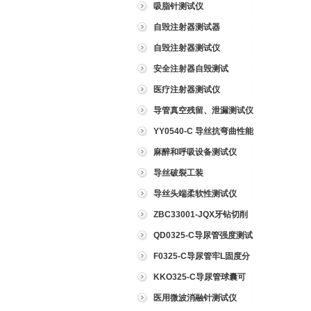
吸脂针测试仪
自毁注射器测试器
自毁注射器测试仪
安全注射器自毁测试
医疗注射器测试仪
导管真空残留、泄漏测试仪
YY0540-C 导丝抗弯曲性能
测试仪
麻醉和呼吸设备测试仪
导丝破裂工装
导丝头端柔软性测试仪
ZBC33001-JQX牙钻切削
试验仪
QD0325-C导尿管强度测试
仪
F0325-C导尿管牢L固度分
离力测试仪
KKO325-C导尿管球囊可
靠性测试仪
医用微波消融针测试仪