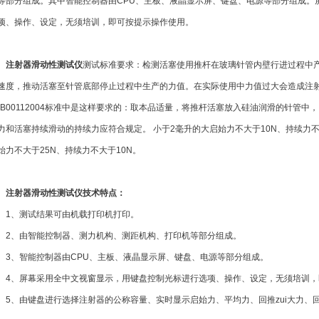
等部分组成。其中智能控制器由CPU、主板、液晶显示屏、键盘、电源等部分组成。
项、操作、设定，无须培训，即可按提示操作使用。
注射器滑动性测试仪
测试标准要求：检测活塞使用推杆在玻璃针管内壁行进过程中
速度，推动活塞至针管底部停止过程中生产的力值。在实际使用中力值过大会造成注
BB00112004标准中是这样要求的：取本品适量，将推杆活塞放入硅油润滑的针管中，以
力和活塞持续滑动的持续力应符合规定。 小于2毫升的大启始力不大于10N、持续力不
始力不大于25N、持续力不大于10N。
注射器滑动性测试仪技术特点：
、测试结果可由机载打印机打印。
、由智能控制器、测力机构、测距机构、打印机等部分组成。
、智能控制器由CPU、主板、液晶显示屏、键盘、电源等部分组成。
、屏幕采用全中文视窗显示，用键盘控制光标进行选项、操作、设定，无须培训，
、由键盘进行选择注射器的公称容量、实时显示启始力、平均力、回推zui大力、回