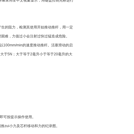
屏幕采用全中文视窗显示，用键盘控制光标进行
产生的阻力，检测其使用开始推动推杆，用一定
射困难，力值过小会注射过快过猛造成危险。
100mm/min的速度推动推杆。活塞滑动的启
大于5N；大于等于2毫升小于等于20毫升的大
即可按提示操作使用。
推zui小力及芯杆移动和力的纪录图。