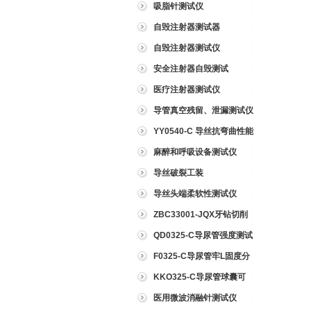
吸脂针测试仪
自毁注射器测试器
自毁注射器测试仪
安全注射器自毁测试
医疗注射器测试仪
导管真空残留、泄漏测试仪
YY0540-C 导丝抗弯曲性能
测试仪
麻醉和呼吸设备测试仪
导丝破裂工装
导丝头端柔软性测试仪
ZBC33001-JQX牙钻切削
试验仪
QD0325-C导尿管强度测试
仪
F0325-C导尿管牢L固度分
离力测试仪
KKO325-C导尿管球囊可
靠性测试仪
医用微波消融针测试仪