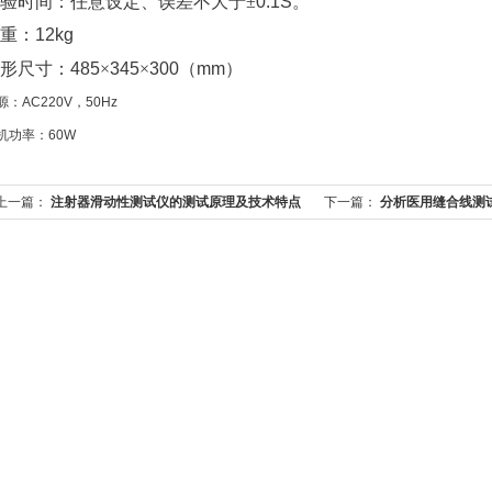
验时间：任意设定、误差不大于±
0.1S
。
重：
12kg
形尺寸：
485
×
345
×
300
（
mm
）
源：AC220V，50Hz
机功率：60W
上一篇：
注射器滑动性测试仪的测试原理及技术特点
下一篇：
分析医用缝合线测
说明