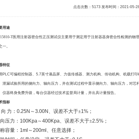
点击次数：5173 发布时间：2021-05-2
要用途
15810-T
医用注射器密合性正压测试仪主要用于测定用于注射器器身密合性检测的物
之一。
器特征
用PLC可编程控制器、5.7英寸液晶屏、力值传感器、测力机构、传动机构、机载打
、泄漏试验所用的侧向力、轴向压力，并在测试过程中显示侧向力、轴向压力，对芯
。仪器终身免费升级，每台仪器经过技术监督局计量，并出具计量报告。
术指标
向
力：
0.25N
～
3.00N
、误差不大于±
1%
；
向压力：
100Kpa
～
400Kpa
、误差不大于±
2.5%
；
称容量：
1ml
～
200ml
、任意选择；