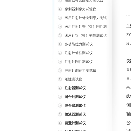
注射器针架固定力测试器
穿刺器刺穿力试验仪
医用注射针针尖刺穿力测试
仪
主
医用注射针管（针）刚性测
试仪
ZY
医用针管（针）韧性测试仪
段
多功能拉力测试仪
注射针韧性测试仪
仪
注射针刚性测试仪
采
注射针刺穿力测试仪
量
刚性测试仪
果
注射器测试仪
技
缝合针测试仪
侧
缝合线测试仪
轴
输液器测试仪
公
留置针测试仪