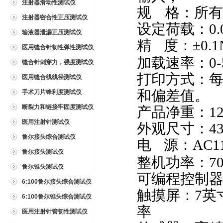
注射器滑动性测试仪
规
格：所有
注射器密合性正压测试仪
设定荷载：
0
输液器泄漏正压测试仪
精
度：
±0.
医用缝合针韧性弹性测试仪
加载速率：
0
缝合针刺穿力，强度测试仪
打印方式：
医用缝合线线径测试仪
和偏差值。
手术刀片锋利度测试仪
断裂力和链接牢固度测试仪
产品净重：
1
医用注射针测试仪
外观尺寸：
4
鲁尔接头综合测试仪
电
源：
AC1
鲁尔接头测试仪
整机功率：
7
鲁尔锥头测试仪
可编程控制
6:100鲁尔接头综合测试仪
触摸屏：
7英
6:100鲁尔锥头综合测试仪
率
医用注射针管韧性测试仪