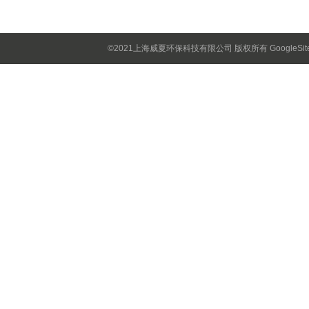
注射器重复使用的警铃！
©2021上海威夏环保科技有限公司 版权所有
GoogleSi