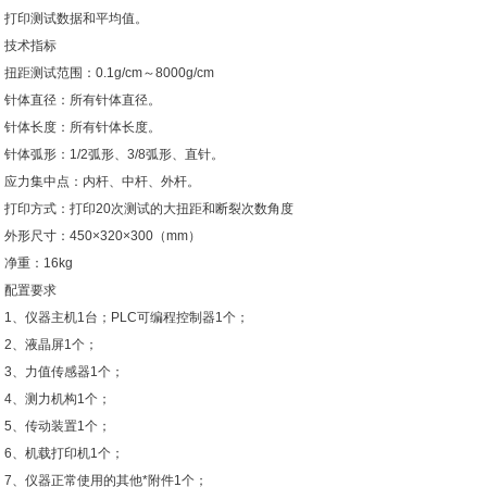
打印测试数据和平均值。
技术指标
扭距测试范围：0.1g/cm～8000g/cm
针体直径：所有针体直径。
针体长度：所有针体长度。
针体弧形：1/2弧形、3/8弧形、直针。
应力集中点：内杆、中杆、外杆。
打印方式：打印20次测试的大扭距和断裂次数角度
外形尺寸：450×320×300（mm）
净重：16kg
配置要求
1、仪器主机1台；PLC可编程控制器1个；
2、液晶屏1个；
3、力值传感器1个；
4、测力机构1个；
5、传动装置1个；
6、机载打印机1个；
7、仪器正常使用的其他*附件1个；