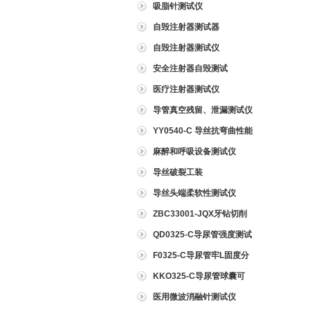
吸脂针测试仪
自毁注射器测试器
自毁注射器测试仪
安全注射器自毁测试
医疗注射器测试仪
导管真空残留、泄漏测试仪
YY0540-C 导丝抗弯曲性能
测试仪
麻醉和呼吸设备测试仪
导丝破裂工装
导丝头端柔软性测试仪
ZBC33001-JQX牙钻切削
试验仪
QD0325-C导尿管强度测试
仪
F0325-C导尿管牢L固度分
离力测试仪
KKO325-C导尿管球囊可
靠性测试仪
医用微波消融针测试仪