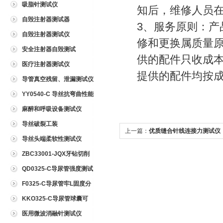
吸脂针测试仪
知后，维修人员在
自毁注射器测试器
3、服务原则：
自毁注射器测试仪
修和更换属质量
安全注射器自毁测试
供的配件只收成
医疗注射器测试仪
提供的配件均按
导管真空残留、泄漏测试仪
YY0540-C 导丝抗弯曲性能
测试仪
麻醉和呼吸设备测试仪
导丝破裂工装
上一篇：
优质缝合针线连接力测试仪
导丝头端柔软性测试仪
ZBC33001-JQX牙钻切削
试验仪
QD0325-C导尿管强度测试
仪
F0325-C导尿管牢L固度分
离力测试仪
KKO325-C导尿管球囊可
靠性测试仪
医用微波消融针测试仪