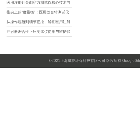
方法与常见误差来源一文搞定
医用注射针尖刺穿力测试仪核心技术与
应用价值解析
指尖上的“度量衡”：医用缝合针测试仪
如何守护手术安全
从操作规范到细节把控，解锁医用注射
针测试仪避坑指南
注射器密合性正压测试仪使用与维护保
养
©2021上海威夏环保科技有限公司 版权所有
GoogleSi