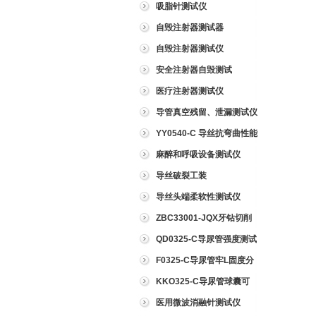
吸脂针测试仪
自毁注射器测试器
自毁注射器测试仪
安全注射器自毁测试
医疗注射器测试仪
导管真空残留、泄漏测试仪
YY0540-C 导丝抗弯曲性能
测试仪
麻醉和呼吸设备测试仪
导丝破裂工装
导丝头端柔软性测试仪
ZBC33001-JQX牙钻切削
试验仪
QD0325-C导尿管强度测试
仪
F0325-C导尿管牢L固度分
离力测试仪
KKO325-C导尿管球囊可
靠性测试仪
医用微波消融针测试仪