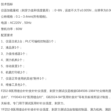
技术指标
仪器加载量程（刺穿力值和强度载荷）：0~8N，误差不大于±0.005N，分辨率为0.00
公称规格：0.1～3.4mm(所有规格)。
电源：AC220V，50Hz
整机功率：60W
配置要求
1、仪器主机1台；PLC可编程控制器1个；
2、液晶屏1个；
3、力值传感器1个；
4、测力机构1个；
5、传动装置1个；
6、机载打印机1个；
7、仪器正常使用的其他*附件1个；
8、维修工具包1个。
FZ02-B医用缝合针针灸针针尖强度、刺穿力测试仪是根据GB4506-1984“针尖锋利度和
合针”、YY0043-91“医用缝合针”、GB2024-94“医用针灸针”等有关标准而设
关标准。专门用于测试医用针针尖强度、刺穿力。
YFZ02-B医用缝合针针灸针针尖强度、刺穿力测试仪由智能控制器、测力机构、测