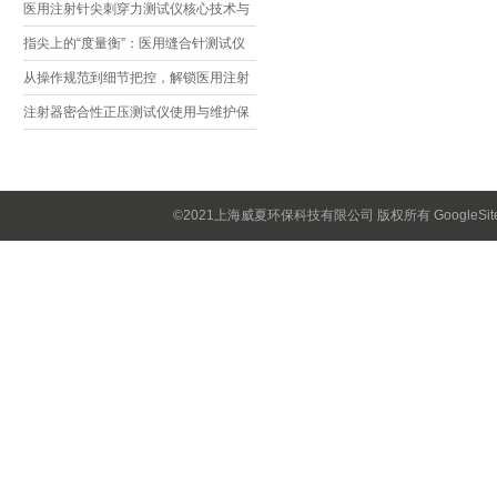
方法与常见误差来源一文搞定
医用注射针尖刺穿力测试仪核心技术与
应用价值解析
指尖上的“度量衡”：医用缝合针测试仪
如何守护手术安全
从操作规范到细节把控，解锁医用注射
针测试仪避坑指南
注射器密合性正压测试仪使用与维护保
养
©2021上海威夏环保科技有限公司 版权所有
GoogleSi