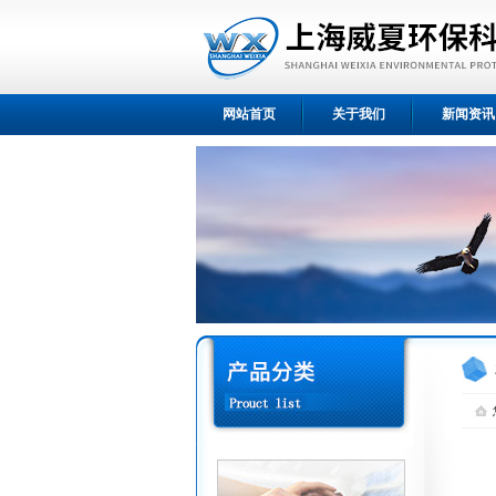
网站首页
关于我们
新闻资讯