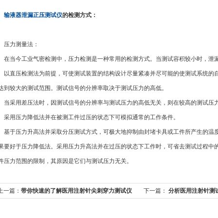
输液器泄漏正压测试仪
的检测方式：
力测量法：
当今工业气密检测中，压力检测是一种常用的检测方式。当测试容积较小时，泄漏率的设
直压检测法为前提，可使测试装置的结构设计尽量紧凑并尽可能的使测试系统的自
达到较大的测试范围。测试信号的分辨率取决于测试压力的高低。
采用差压法时，因测试信号的分辨率与测试压力的高低无关，则在较高的测试压力
用压力降低法并在被测工件过压的状态下可模拟通常的工作条件。
于压力升高法并采取分压测试方式，可极大地抑制由封堵卡具或工件所产生的温度
果要好于压力降低法。采用压力升高法并在过压的状态下工作时，可省去测试过程中
件压力范围的限制，其原因是它们与测试压力无关。
上一篇：
带你快速的了解医用注射针尖刺穿力测试仪
下一篇：
分析医用注射针测
方法