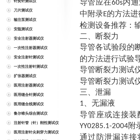
导管应在
内通
针灸针测试仪
60s
刀片测试仪
中附录
的方法进
E
输注泵测试仪
检测设备推荐：
安瓿测试仪
二、断裂力
安全注射器测试仪
导管各试验段的
一次性注射器测试仪
的方法进行试验
安全注射针测试仪
一次性注射针测试仪
导管断裂力测试
扩张器测试仪
导管断裂力测试
医用注射器测试仪
三、泄漏
医用缝合针测试仪
、无漏液
1
医用缝合线测试仪
导管座或连接装
鲁尔锥头综合测试仪
注射针管（针）刚性测试仪
附
YY0285.1-2004
医用注射针尖刺穿力测试仪
通过防泄漏连接