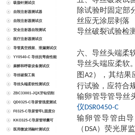
吸脂针测试仪
除试验时固定部
自毁注射器测试器
丝应无涂层剥落
自毁注射器测试仪
导丝破裂试验检
安全注射器自毁测试
医疗注射器测试仪
导管真空残留、泄漏测试仪
六、导丝头端柔
YY0540-C 导丝抗弯曲性能
导丝头端应柔软
测试仪
麻醉和呼吸设备测试仪
图
），其结果
A2
导丝破裂工装
行试验，应符合
导丝头端柔软性测试仪
ZBC33001-JQX牙钻切削
输卵管导管导丝
试验仪
QD0325-C导尿管强度测试
仪
DSR0450-C
仪
F0325-C导尿管牢L固度分
输卵管导管由导
离力测试仪
KKO325-C导尿管球囊可
（
）荧光屏
靠性测试仪
DSA
医用微波消融针测试仪