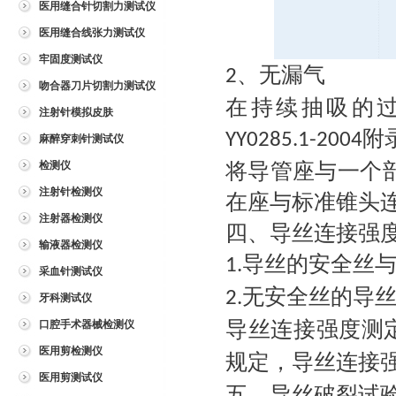
医用缝合针切割力测试仪
医用缝合线张力测试仪
牢固度测试仪
、无漏气
2
吻合器刀片切割力测试仪
在持续抽吸的
注射针模拟皮肤
附
YY0285.1-2004
麻醉穿刺针测试仪
检测仪
将导管座与一个
注射针检测仪
在座与标准锥头
注射器检测仪
四、导丝连接强
输液器检测仪
导丝的安全丝
1.
采血针测试仪
无安全丝的导
2.
牙科测试仪
导丝连接强度测
口腔手术器械检测仪
医用剪检测仪
规定，
导丝连接
医用剪测试仪
五、导丝破裂试