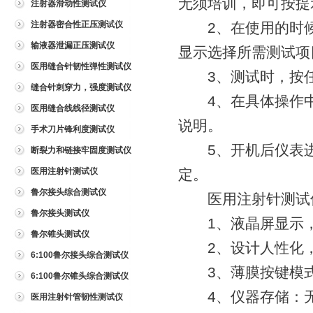
无须培训，即可按提
注射器滑动性测试仪
注射器密合性正压测试仪
2、在使用的时候
输液器泄漏正压测试仪
显示选择所需测试项
医用缝合针韧性弹性测试仪
3、测试时，按任
缝合针刺穿力，强度测试仪
4、在具体操作中
医用缝合线线径测试仪
说明。
手术刀片锋利度测试仪
5、开机后仪表进
断裂力和链接牢固度测试仪
医用注射针测试仪
定。
鲁尔接头综合测试仪
医用注射针测试仪
鲁尔接头测试仪
1、液晶屏显示，
鲁尔锥头测试仪
2、设计人性化，
6:100鲁尔接头综合测试仪
3、薄膜按键模式
6:100鲁尔锥头综合测试仪
4、仪器存储：无
医用注射针管韧性测试仪