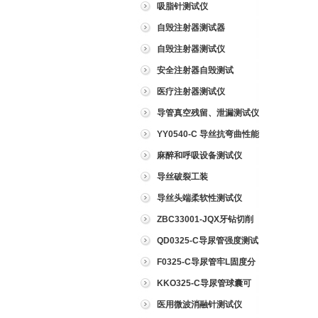
吸脂针测试仪
自毁注射器测试器
自毁注射器测试仪
安全注射器自毁测试
医疗注射器测试仪
导管真空残留、泄漏测试仪
YY0540-C 导丝抗弯曲性能
测试仪
麻醉和呼吸设备测试仪
导丝破裂工装
导丝头端柔软性测试仪
ZBC33001-JQX牙钻切削
试验仪
QD0325-C导尿管强度测试
仪
F0325-C导尿管牢L固度分
离力测试仪
KKO325-C导尿管球囊可
靠性测试仪
医用微波消融针测试仪