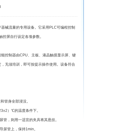
8
器械流量的专用设备。它采用PLC可编程控制
触控屏自行设定各项参数。
能控制器由CPU、主板、液晶触摸显示屏、键
定，无须培训，即可按提示操作使用。设备符合
囊和管身全部浸没。
3±2）℃的温度条件下。
尿管，则用一适宜的夹具将其悬挂。
尿管上，保持1min。