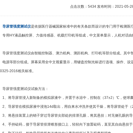
点击次数：5434 发布时间：2021-05-2
导尿管强度测试仪
是依据医疗器械国家标准中的有关条款而设计的专门用于检测医疗
、专用HY液晶触控屏、力值传感器、机载打印机等组成，中文菜单显示，人机对话由
尿管强度测试仪由智能控制器、测力机构、测距机构、打印机等部分组成。其中智
、电源等部分组成。屏幕采用全中文视窗显示，用键盘控制光标进行选项、操作、设
Y0325-2016相关标准。
尿管强度测试仪试验方法：
、将导尿管浸入新制备的模拟尿液中，并置于水浴中，控制在（37±2）℃，使球
、导尿管在模拟尿液中浸泡14d取出，用自来水冲洗并使其干燥，将导尿管处于（2
、将悬挂装置上的销子穿过导尿管尖部处的排泄孔眼，将其悬挂；对无侧孔眼的导
、手持砝码，接于导尿管排泄锥形接口上，轻轻向下放置砝码，直至其自由悬挂于导