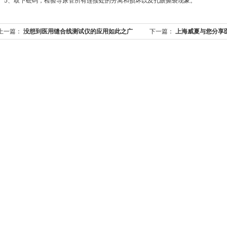
、取下砝码，检验导尿管所有连接处的分离和损坏以及孔眼撕裂现象。
上一篇：
没想到医用缝合线测试仪的应用如此之广
下一篇：
上海威夏与您分享
测试