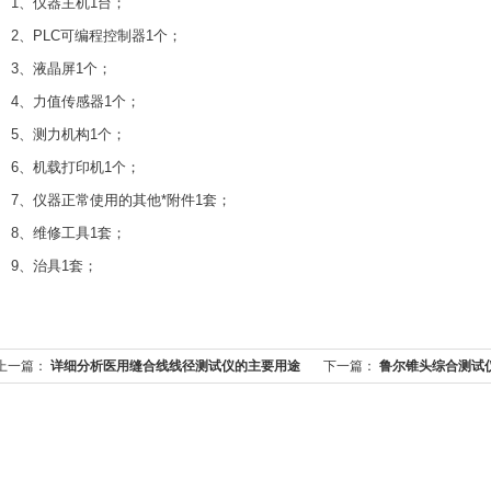
、仪器主机1台；
、PLC可编程控制器1个；
、液晶屏1个；
、力值传感器1个；
、测力机构1个；
、机载打印机1个；
、仪器正常使用的其他*附件1套；
、维修工具1套；
、治具1套；
上一篇：
详细分析医用缝合线线径测试仪的主要用途
下一篇：
鲁尔锥头综合测试
及特征
明