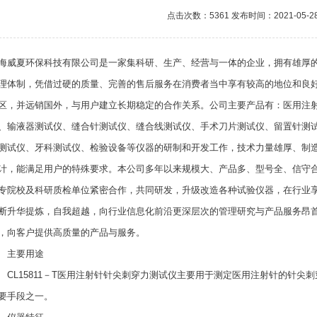
点击次数：5361 发布时间：2021-05-2
海威夏环保科技有限公司是一家集科研、生产、经营与一体的企业，拥有雄厚
理体制，凭借过硬的质量、完善的售后服务在消费者当中享有较高的地位和良
区，并远销国外，与用户建立长期稳定的合作关系。公司主要产品有：医用注
、输液器测试仪、缝合针测试仪、缝合线测试仪、手术刀片测试仪、留置针测
测试仪、牙科测试仪、检验设备等仪器的研制和开发工作，技术力量雄厚、制
计，能满足用户的特殊要求。本公司多年以来规模大、产品多、型号全、信守
专院校及科研质检单位紧密合作，共同研发，升级改造各种试验仪器，在行业
断升华提炼，自我超越，向行业信息化前沿更深层次的管理研究与产品服务昂
，向客户提供高质量的产品与服务。
主要用途
L15811－T医用注射针针尖刺穿力测试仪主要用于测定医用注射针的针尖
要手段之一。