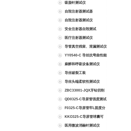
吸脂针测试仪
自毁注射器测试器
自毁注射器测试仪
安全注射器自毁测试
医疗注射器测试仪
导管真空残留、泄漏测试仪
YY0540-C 导丝抗弯曲性能
测试仪
麻醉和呼吸设备测试仪
导丝破裂工装
导丝头端柔软性测试仪
ZBC33001-JQX牙钻切削
试验仪
QD0325-C导尿管强度测试
仪
F0325-C导尿管牢L固度分
离力测试仪
KKO325-C导尿管球囊可
靠性测试仪
医用微波消融针测试仪