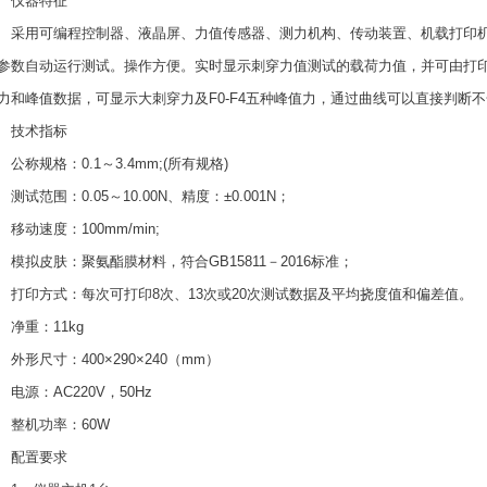
仪器特征
用可编程控制器、液晶屏、力值传感器、测力机构、传动装置、机载打印机
参数自动运行测试。操作方便。实时显示刺穿力值测试的载荷力值，并可由打
力和峰值数据，可显示大刺穿力及F0-F4五种峰值力，通过曲线可以直接判断
技术指标
称规格：0.1～3.4mm;(所有规格)
试范围：0.05～10.00N、精度：±0.001N；
动速度：100mm/min;
拟皮肤：聚氨酯膜材料，符合GB15811－2016标准；
印方式：每次可打印8次、13次或20次测试数据及平均挠度值和偏差值。
重：11kg
形尺寸：400×290×240（mm）
源：AC220V，50Hz
机功率：60W
配置要求